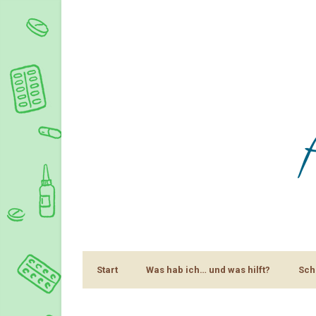
Start
Was hab ich… und was hilft?
Sch