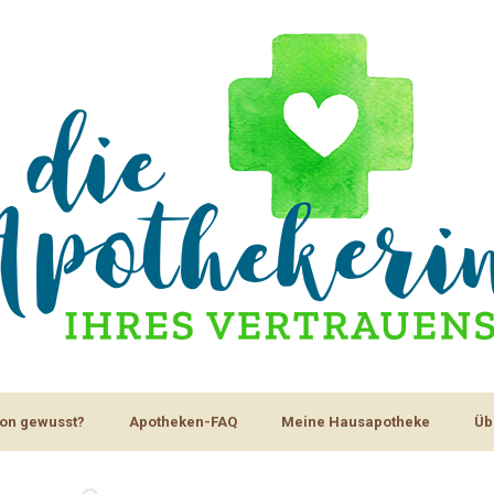
on gewusst?
Apotheken-FAQ
Meine Hausapotheke
Üb