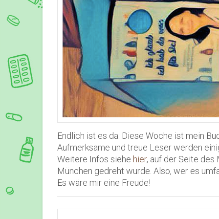
Endlich ist es da: Diese Woche ist mein Buc
Aufmerksame und treue Leser werden einig
Weitere Infos siehe
hier
, auf der Seite des 
München gedreht wurde. Also, wer es umfas
Es wäre mir eine Freude!