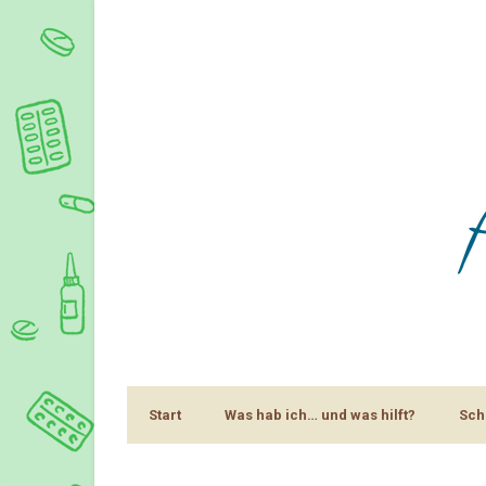
Start
Was hab ich… und was hilft?
Sch