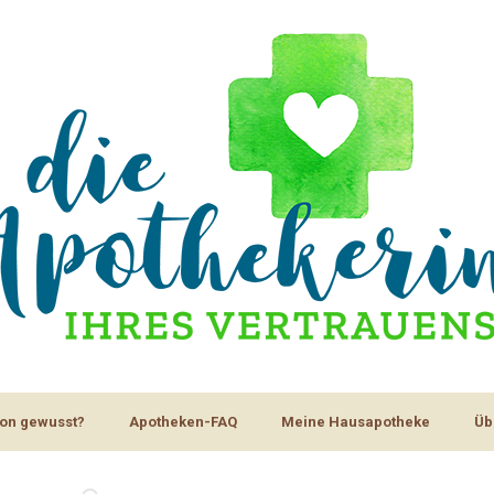
on gewusst?
Apotheken-FAQ
Meine Hausapotheke
Üb