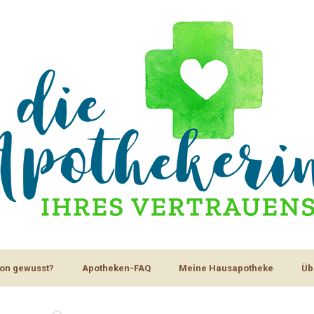
on gewusst?
Apotheken-FAQ
Meine Hausapotheke
Üb