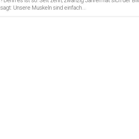
! Denn es ist so: Seit zehn, zwanzig Jahren hat sich der Bli
esagt: Unsere Muskeln sind einfach…