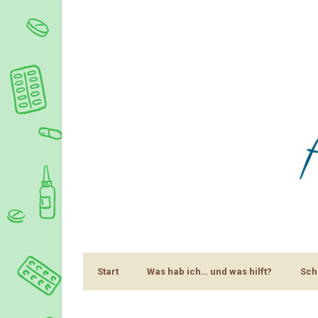
Start
Was hab ich… und was hilft?
Sch