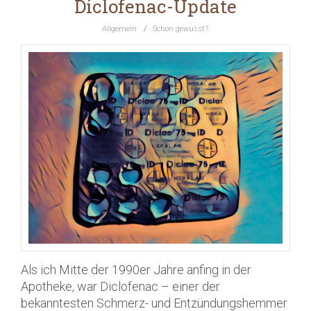
Diclofenac-Update
Allgemein
/
Schon gewusst?
Als ich Mitte der 1990er Jahre anfing in der
Apotheke, war Diclofenac – einer der
bekanntesten Schmerz- und Entzündungshemmer