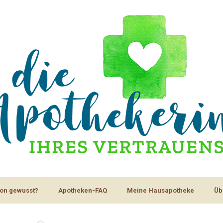
on gewusst?
Apotheken-FAQ
Meine Hausapotheke
Üb