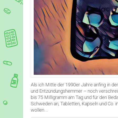
Als ich Mitte der 1990er Jahre anfing in d
und Entzündungshemmer – noch verschreibu
bis 75 Milligramm am Tag und für den Bedar
Schweden an, Tabletten, Kapseln und Co. 
wollen….