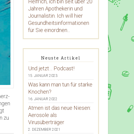
Helfrich, ich bin seit über 20
Jahren Apothekerin und
Journalistin. Ich will hier
Gesundheitsinformationen
für Sie einordnen...
Neuste Artikel
Und jetzt… Podcast!
15. JANUAR 2023
Was kann man tun für starke
Knochen?
merz-
16. JANUAR 2022
ungen
Atmen ist das neue Niesen:
gt
Aerosole als
n zu
Virusüberträger
2. DEZEMBER 2021