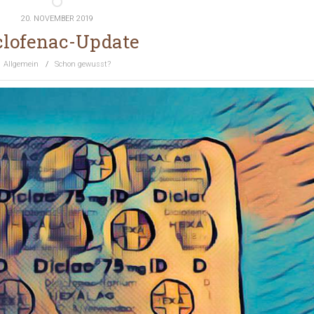
20. NOVEMBER 2019
clofenac-Update
Allgemein
/
Schon gewusst?