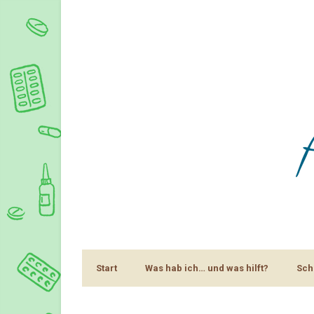
Start
Was hab ich… und was hilft?
Sch