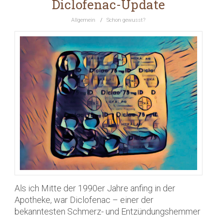
Diclofenac-Update
Allgemein
/
Schon gewusst?
Als ich Mitte der 1990er Jahre anfing in der
Apotheke, war Diclofenac – einer der
bekanntesten Schmerz- und Entzündungshemmer