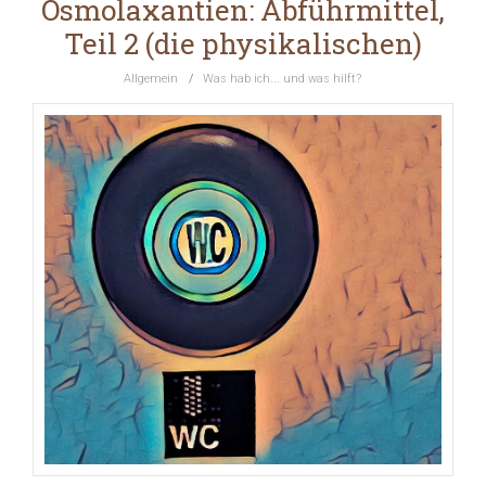
Osmolaxantien: Abführmittel,
Teil 2 (die physikalischen)
Allgemein
/
Was hab ich... und was hilft?