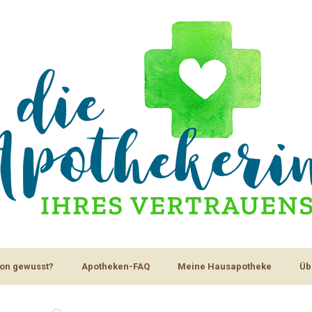
on gewusst?
Apotheken-FAQ
Meine Hausapotheke
Üb