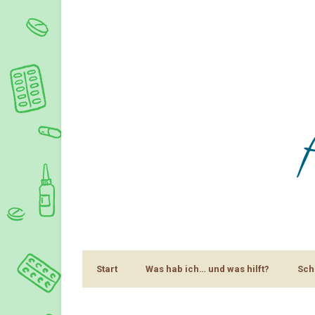
Start
Was hab ich… und was hilft?
Sch