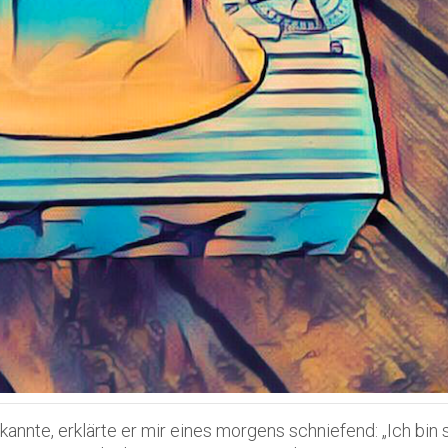
annte, erklärte er mir eines morgens schniefend: „Ich bin s