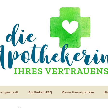
on gewusst?
Apotheken-FAQ
Meine Hausapotheke
Üb