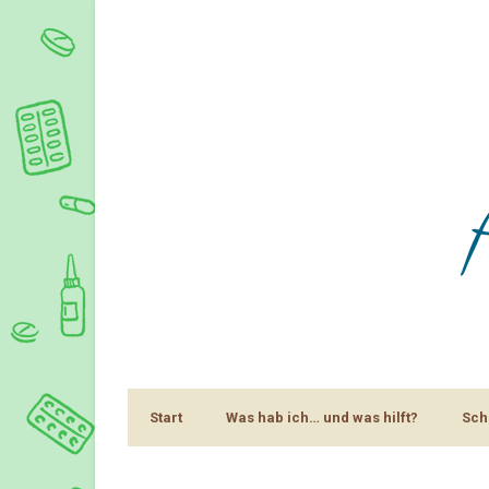
Start
Was hab ich… und was hilft?
Sch