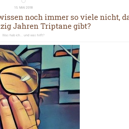
15. MAI 2018
ssen noch immer so viele nicht, d
zig Jahren Triptane gibt?
Was hab ich... und was hilft?