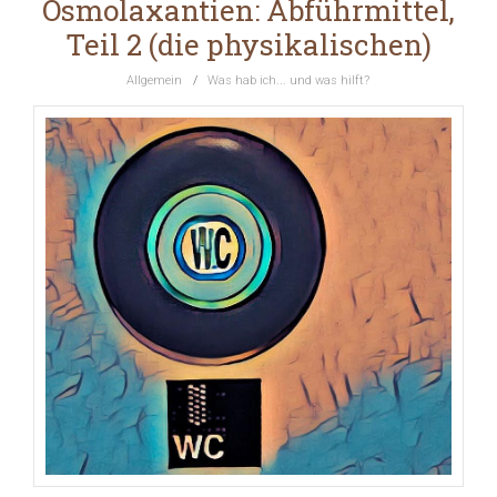
Osmolaxantien: Abführmittel,
Teil 2 (die physikalischen)
Allgemein
/
Was hab ich... und was hilft?