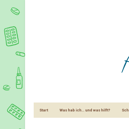
Start
Was hab ich… und was hilft?
Sch