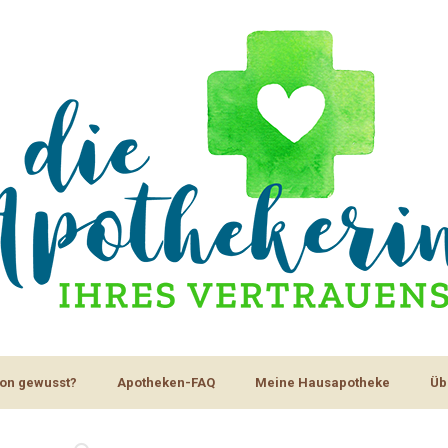
on gewusst?
Apotheken-FAQ
Meine Hausapotheke
Üb