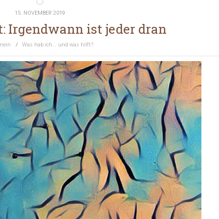
15. NOVEMBER 2019
: Irgendwann ist jeder dran
mein
/
Was hab ich... und was hilft?