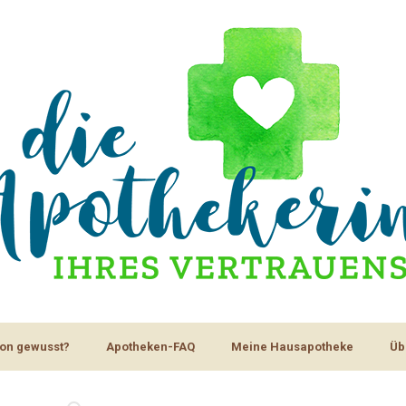
on gewusst?
Apotheken-FAQ
Meine Hausapotheke
Üb