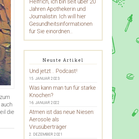
Helfrich, ich bin seit über 20
Jahren Apothekerin und
Journalistin. Ich will hier
Gesundheitsinformationen
für Sie einordnen...
Neuste Artikel
Und jetzt… Podcast!
15. JANUAR 2023
Was kann man tun für starke
Knochen?
urzum
16. JANUAR 2022
 auch
il die
Atmen ist das neue Niesen:
Aerosole als
Virusüberträger
2. DEZEMBER 2021