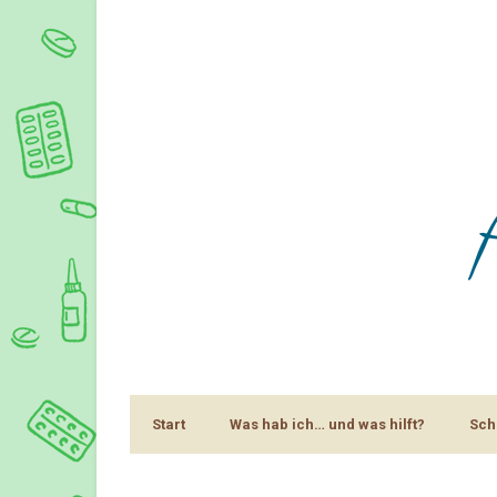
Start
Was hab ich… und was hilft?
Sch