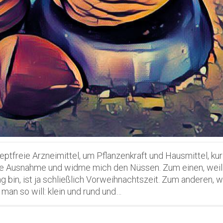
zeptfreie Arzneimittel, um Pflanzenkraft und Hausmittel, k
ne Ausnahme und widme mich den Nüssen. Zum einen, weil
 bin, ist ja schließlich Vorweihnachtszeit. Zum anderen, we
 man so will: klein und rund und…