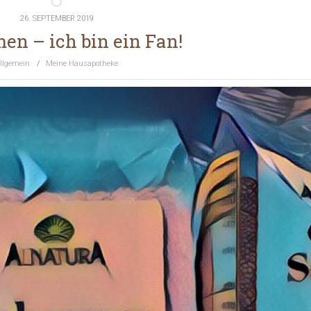
26. SEPTEMBER 2019
en – ich bin ein Fan!
llgemein
/
Meine Hausapotheke