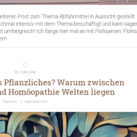
weiteren Post zum Thema Abführmittel in Aussicht gestellt.
ochmal intensiv mit dem Thema beschäftigt und kann sage
st umfangreich! Ich fange hier mal an mit Flohsamen. Flo
 dem…
22. JUNI 2018
s Pflanzliches? Warum zwischen
nd Homöopathie Welten liegen
Allgemein
/
Apotheken-FAQ