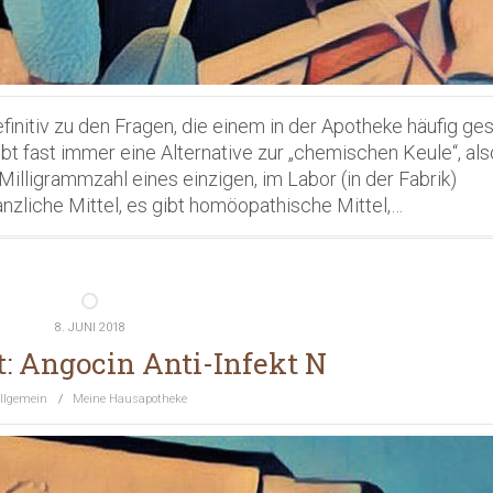
initiv zu den Fragen, die einem in der Apotheke häufig ges
ibt fast immer eine Alternative zur „chemischen Keule“, als
lligrammzahl eines einzigen, im Labor (in der Fabrik)
nzliche Mittel, es gibt homöopathische Mittel,…
8. JUNI 2018
: Angocin Anti-Infekt N
llgemein
/
Meine Hausapotheke