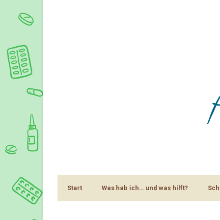
Start
Was hab ich… und was hilft?
Sch