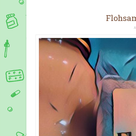
Flohsam
A