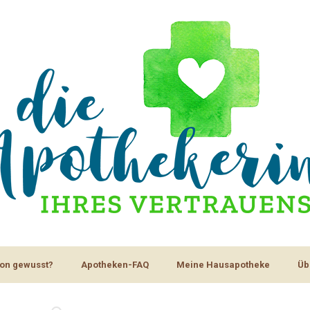
on gewusst?
Apotheken-FAQ
Meine Hausapotheke
Üb