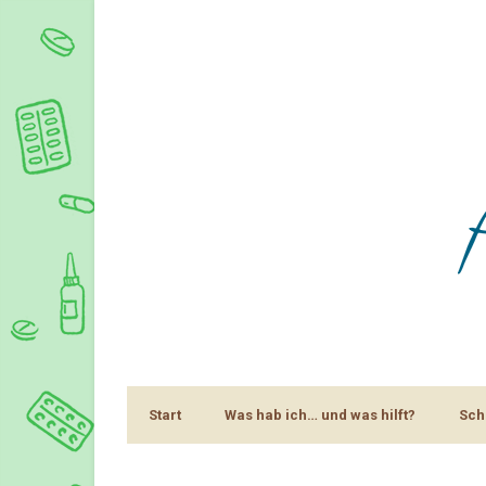
Start
Was hab ich… und was hilft?
Sch