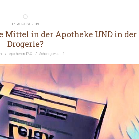
16. AUGUST 2019
 Mittel in der Apotheke UND in der
Drogerie?
n
/
Apotheken-FAQ
/
Schon gewusst?