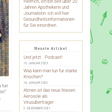
Helfrich, ich bin seit über 20
Jahren Apothekerin und
Journalistin. Ich will hier
Gesundheitsinformationen
für Sie einordnen...
Neuste Artikel
Und jetzt… Podcast!
15. JANUAR 2023
Was kann man tun für starke
Knochen?
16. JANUAR 2022
u tun
Atmen ist das neue Niesen:
el.“
Aerosole als
,
Virusüberträger
2. DEZEMBER 2021