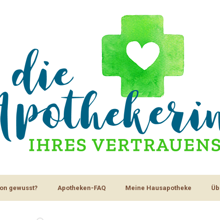
on gewusst?
Apotheken-FAQ
Meine Hausapotheke
Üb