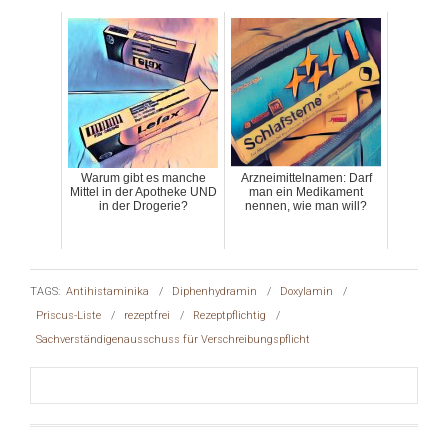
Warum gibt es manche
Arzneimittelnamen: Darf
Mittel in der Apotheke UND
man ein Medikament
in der Drogerie?
nennen, wie man will?
TAGS:
Antihistaminika
/
Diphenhydramin
/
Doxylamin
/
Priscus-Liste
/
rezeptfrei
/
Rezeptpflichtig
/
Sachverständigenausschuss für Verschreibungspflicht