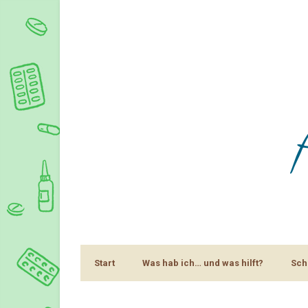
Start
Was hab ich… und was hilft?
Sch