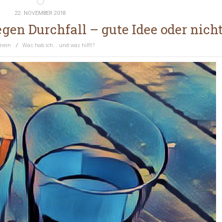
22. NOVEMBER 2018
gen Durchfall – gute Idee oder nich
mein
/
Was hab ich... und was hilft?