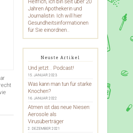
Helfrich, ich bin seit über 20
Jahren Apothekerin und
Journalistin. Ich will hier
Gesundheitsinformationen
für Sie einordnen...
Neuste Artikel
Und jetzt… Podcast!
15. JANUAR 2023
lar
Was kann man tun für starke
recht
Knochen?
wie
16. JANUAR 2022
Atmen ist das neue Niesen:
Aerosole als
Virusüberträger
2. DEZEMBER 2021