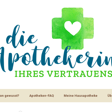
on gewusst?
Apotheken-FAQ
Meine Hausapotheke
Üb