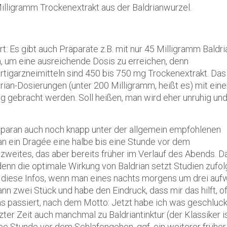
illigramm Trockenextrakt aus der Baldrianwurzel.
: Es gibt auch Präparate z.B. mit nur 45 Milligramm Baldri
, um eine ausreichende Dosis zu erreichen, denn
rtigarzneimitteln sind 450 bis 750 mg Trockenextrakt.
Das 
rian-Dosierungen (unter 200 Milligramm, heißt es) mit eine
 gebracht werden. Soll heißen, man wird eher unruhig und
iparan auch noch knapp unter der allgemein empfohlenen
an
ein Dragée eine halbe bis eine Stunde vor dem
zweites, das aber bereits früher im Verlauf des Abends. D
denn die optimale Wirkung von Baldrian setzt Studien zufo
ll diese Infos, wenn man eines nachts morgens um drei auf
 zwei Stück und habe den Eindruck, dass mir das hilft, of
s passiert, nach dem Motto: Jetzt habe ich was geschluck
tzter Zeit auch manchmal zu Baldriantinktur (der Klassiker i
albe Stunde vor dem Schlafengehen, ggf. ein weiterer frühe