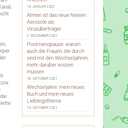
Kanal,
16. JANUAR 2022
icht
Atmen ist das neue Niesen:
Aerosole als
Virusüberträger
2. DEZEMBER 2021
on,
Postmenopause: warum
örper
auch die Frauen, die durch
der
sind mit den Wechseljahren,
mehr darüber wissen
müssen
ch
18. OKTOBER 2021
 bzw.
Wechseljahre: mein neues
t
Buch und mein neues
 die
Lieblingsthema
lette.
16. OKTOBER 2021