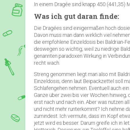
In einem Dragée sind knapp 450 (
441,35)
M
Was ich gut daran finde:
Die Dragées sind einigermaßen hoch dosiert
Davon muss man dann wirklich viel nehmen
die
empfohlene Einzeldosis bei Baldrian-Fe
deswegen so wichtig, weil zu niedrige Bald
genannten paradoxen Wirkung in Verbindung
recht wach.
Streng genommen liegt man also mit Baldr
Einzeldosis, denn l
aut Beipackzettel soll m
Schlafengehen nehmen. Eventuell auch ein 
Ganze über zwei bis vier Wochen
hinweg, 
erst nach und nach ein. Aber was nutzen a
und nicht mehr runterkommt? Ich nehme dann
zumindest. Ich vermute, dass im Kopf etwa
jetzt wird es besser. Darum greife ich in le
Hetterich, Dosierung: ein Teelöffel eine h