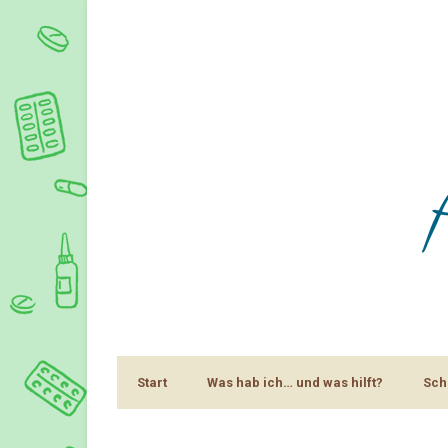
Start
Was hab ich… und was hilft?
Sch