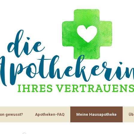
on gewusst?
Apotheken-FAQ
Meine Hausapotheke
Üb