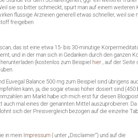
eil sie so bitter schmeckt, spürt man auf einem weiteren 
n flüssige Arzneien generell etwas schneller, weil sie n
toff freigeben.
scan, das ist eine etwa 15- bis 30-minütige Körpermeditati
lernt, und in der man sich in Gedanken durch den ganzen K
 herunterladen (kostenlos zum Beispiel
hier
, auf der Seite 
 üben.
d Euvegal Balance 500 mg zum Beispiel
sind übrigens au
empfehlen kann, ja, die sogar etwas höher dosiert sind (450
mmzahlen am Markt habe ich mich erst für diesen Blogpos
etzt auch mal eines der genannten Mittel auszuprobieren. Da
ohnt sich der Preisvergleich bezogen auf die einzelne Tab
ie in mein
Impressum
( unter „Disclaimer“) und auf die