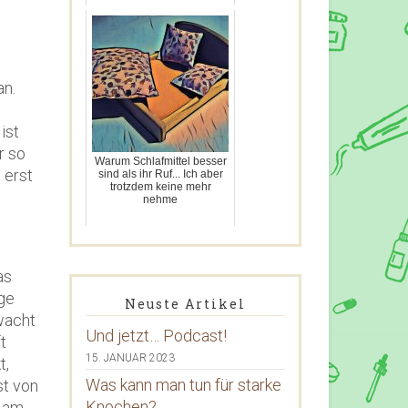
an.
ist
r so
Warum Schlafmittel besser
 erst
sind als ihr Ruf... Ich aber
trotzdem keine mehr
nehme
as
lge
Neuste Artikel
wacht
Und jetzt… Podcast!
t
15. JANUAR 2023
t,
Was kann man tun für starke
st von
Knochen?
r am