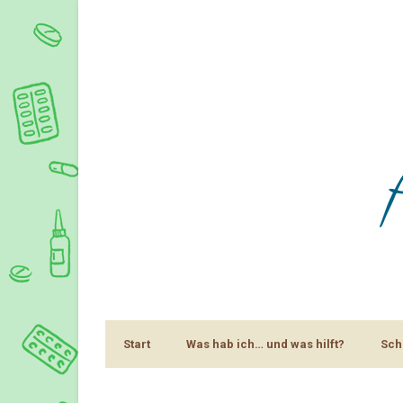
Start
Was hab ich… und was hilft?
Sch