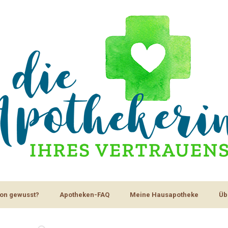
on gewusst?
Apotheken-FAQ
Meine Hausapotheke
Üb