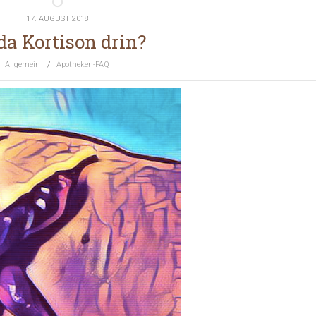
17. AUGUST 2018
 da Kortison drin?
Allgemein
/
Apotheken-FAQ