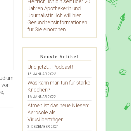
Helfrich, ich bin seit über 20
Jahren Apothekerin und
Journalistin. Ich will hier
Gesundheitsinformationen
für Sie einordnen...
Neuste Artikel
Und jetzt… Podcast!
15. JANUAR 2023
tudium
Was kann man tun für starke
l von
Knochen?
e,
16. JANUAR 2022
Atmen ist das neue Niesen:
Aerosole als
Virusüberträger
2. DEZEMBER 2021