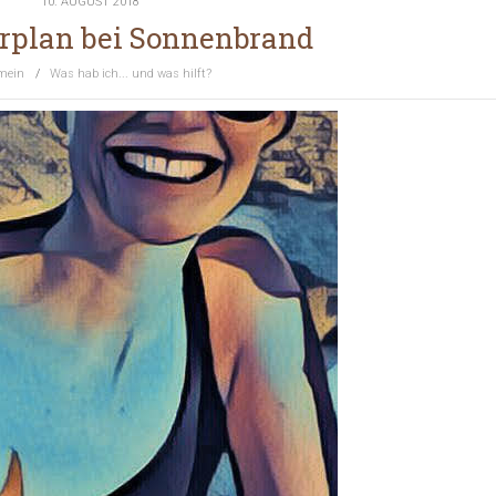
10. AUGUST 2018
rplan bei Sonnenbrand
mein
/
Was hab ich... und was hilft?