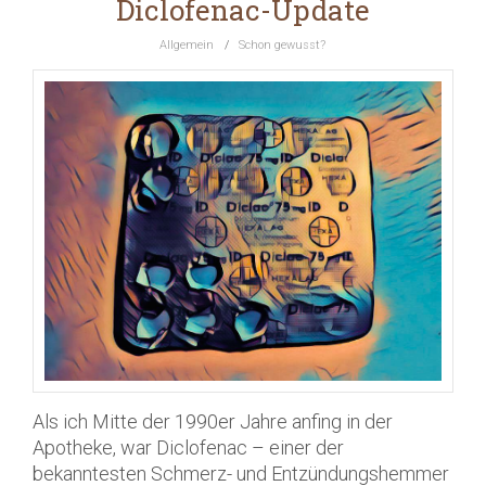
Diclofenac-Update
Allgemein
/
Schon gewusst?
Als ich Mitte der 1990er Jahre anfing in der
Apotheke, war Diclofenac – einer der
bekanntesten Schmerz- und Entzündungshemmer