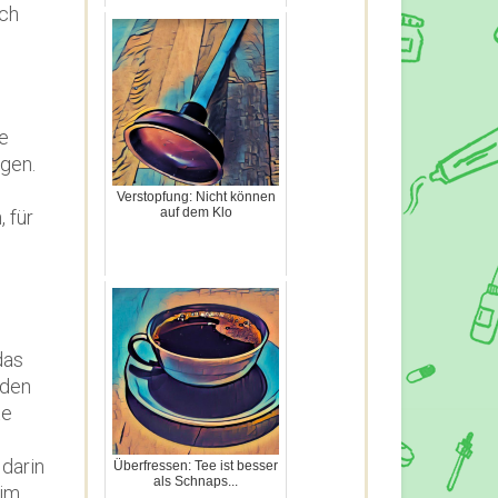
uch
n
ne
gen.
Verstopfung: Nicht können
auf dem Klo
 für
das
 den
te
 darin
Überfressen: Tee ist besser
als Schnaps...
 im