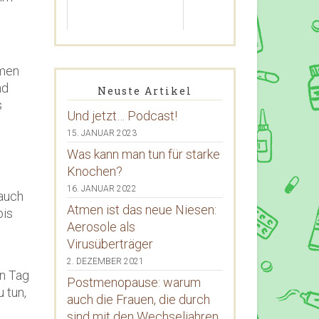
amen
nd
Neuste Artikel
s
Und jetzt… Podcast!
15. JANUAR 2023
Was kann man tun für starke
Knochen?
16. JANUAR 2022
 auch
Atmen ist das neue Niesen:
bis
Aerosole als
Virusüberträger
.
2. DEZEMBER 2021
en Tag
Postmenopause: warum
 tun,
auch die Frauen, die durch
sind mit den Wechseljahren,