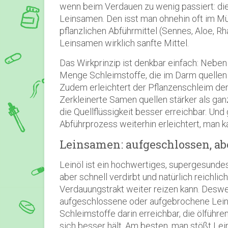
wenn beim Verdauen zu wenig passiert: die 
Leinsamen. Den isst man ohnehin oft im Mü
pflanzlichen Abführmittel (Sennes, Aloe, R
Leinsamen wirklich sanfte Mittel.
Das Wirkprinzip ist denkbar einfach: Neben
Menge Schleimstoffe, die im Darm quelle
Zudem erleichtert der Pflanzenschleim den T
Zerkleinerte Samen quellen stärker als ganz
die Quellflüssigkeit besser erreichbar. Un
Abführprozess weiterhin erleichtert, man ka
Leinsamen: aufgeschlossen, abe
Leinöl ist ein hochwertiges, supergesundes
aber schnell verdirbt und natürlich reichlich
Verdauungstrakt weiter reizen kann. Deswe
aufgeschlossene oder aufgebrochene Leins
Schleimstoffe darin erreichbar, die ölführe
sich besser hält. Am besten, man stößt Le