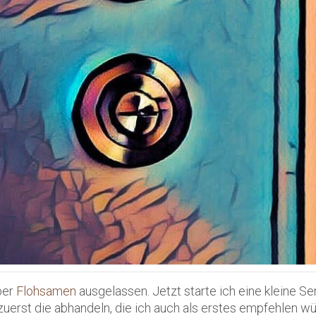
ber
Flohsamen
ausgelassen. Jetzt starte ich eine kleine Se
h zuerst die abhandeln, die ich auch als erstes empfehlen wü