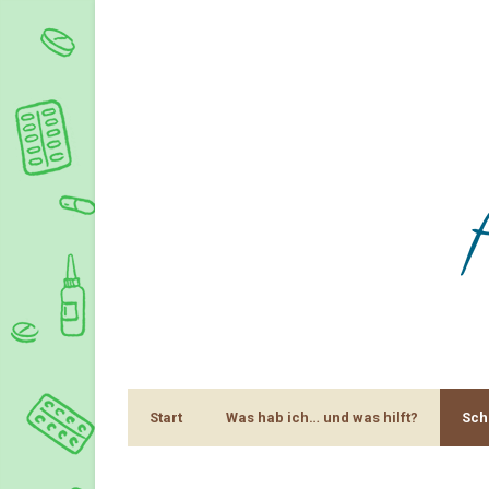
Start
Was hab ich… und was hilft?
Sch