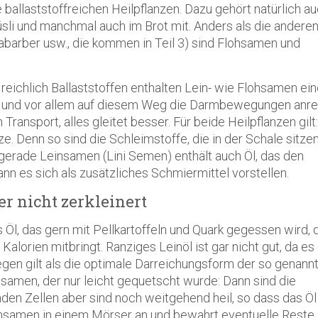
ballaststoffreichen Heilpflanzen. Dazu gehört natürlich a
sli und manchmal auch im Brot mit. Anders als die andere
habarber usw., die kommen in Teil 3) sind Flohsamen und
 reichlich Ballaststoffen enthalten Lein- wie Flohsamen ei
n und vor allem auf diesem Weg die Darmbewegungen anre
ransport, alles gleitet besser. Für beide Heilpflanzen gilt:
e. Denn so sind die Schleimstoffe, die in der Schale sitzen,
d gerade Leinsamen (Lini Semen) enthält auch Öl, das den
nn es sich als zusätzliches Schmiermittel vorstellen.
r nicht zerkleinert
 Öl, das gern mit Pellkartoffeln und Quark gegessen wird, 
 Kalorien mitbringt. Ranziges Leinöl ist gar nicht gut, da es
gen gilt als die optimale Darreichungsform der so genann
amen, der nur leicht gequetscht wurde: Dann sind die
nden Zellen aber sind noch weitgehend heil, so dass das Öl
insamen in einem Mörser an und bewahrt eventuelle Reste