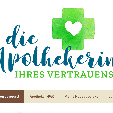
on gewusst?
Apotheken-FAQ
Meine Hausapotheke
Üb